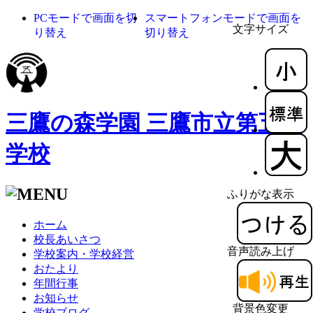
PCモードで画面を切
スマートフォンモードで画面を
文字サイズ
り替え
切り替え
三鷹の森学園 三鷹市立第五小
学校
ふりがな表示
ホーム
校長あいさつ
音声読み上げ
学校案内・学校経営
おたより
年間行事
お知らせ
背景色変更
学校ブログ