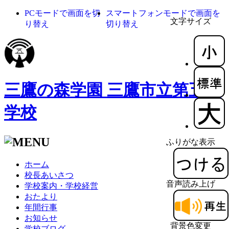
PCモードで画面を切
スマートフォンモードで画面を
文字サイズ
り替え
切り替え
三鷹の森学園 三鷹市立第五小
学校
ふりがな表示
ホーム
校長あいさつ
音声読み上げ
学校案内・学校経営
おたより
年間行事
お知らせ
背景色変更
学校ブログ