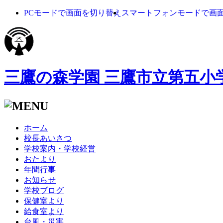
PCモードで画面を切り替え
スマートフォンモードで画
三鷹の森学園 三鷹市立第五小
ホーム
校長あいさつ
学校案内・学校経営
おたより
年間行事
お知らせ
学校ブログ
保健室より
給食室より
台風・災害