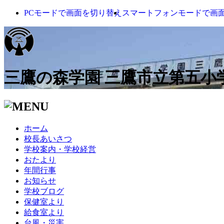
PCモードで画面を切り替え
スマートフォンモードで画
三鷹の森学園 三鷹市立第五小
ホーム
校長あいさつ
学校案内・学校経営
おたより
年間行事
お知らせ
学校ブログ
保健室より
給食室より
台風・災害