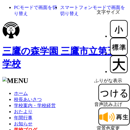
PCモードで画面を切
スマートフォンモードで画面を
文字サイズ
り替え
切り替え
三鷹の森学園 三鷹市立第五小
学校
ふりがな表示
ホーム
校長あいさつ
音声読み上げ
学校案内・学校経営
おたより
年間行事
お知らせ
背景色変更
学校ブログ